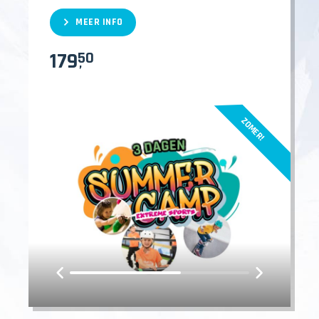
MEER INFO
179
50
,
ZOMER!