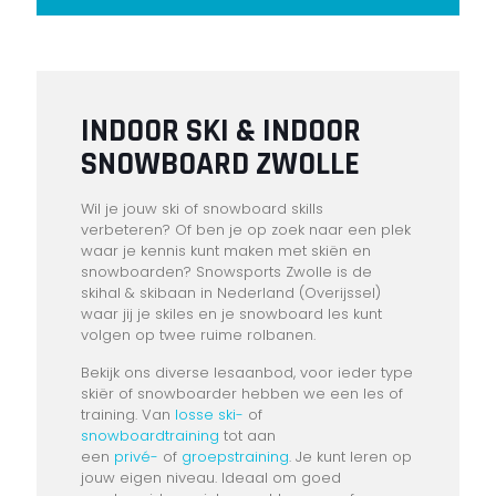
INDOOR SKI & INDOOR
SNOWBOARD ZWOLLE
Wil je jouw ski of snowboard skills
verbeteren? Of ben je op zoek naar een plek
waar je kennis kunt maken met skiën en
snowboarden? Snowsports Zwolle is de
skihal & skibaan in Nederland (Overijssel)
waar jij je skiles en je snowboard les kunt
volgen op twee ruime rolbanen.
Bekijk ons diverse lesaanbod, voor ieder type
skiër of snowboarder hebben we een les of
training. Van
losse ski-
of
snowboardtraining
tot aan
een
privé-
of
groepstraining
. Je kunt leren op
jouw eigen niveau. Ideaal om goed