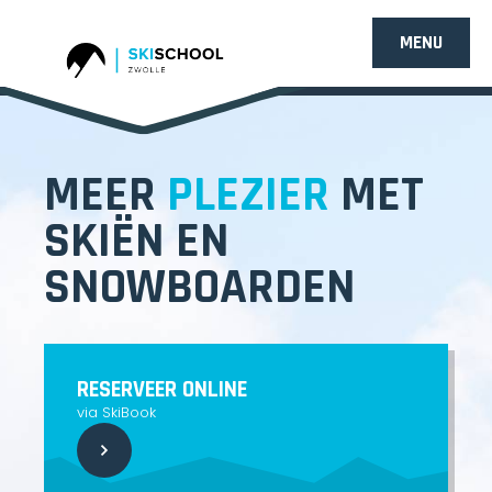
MENU
MEER
PLEZIER
MET
SKIËN EN
SNOWBOARDEN
RESERVEER ONLINE
via SkiBook